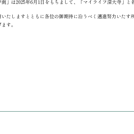
南」は2025年6月1日をもちまして、「マイライフ深大寺」と
謝いたしますとともに各位の御期待に沿うべく邁進努力いたす
げます。